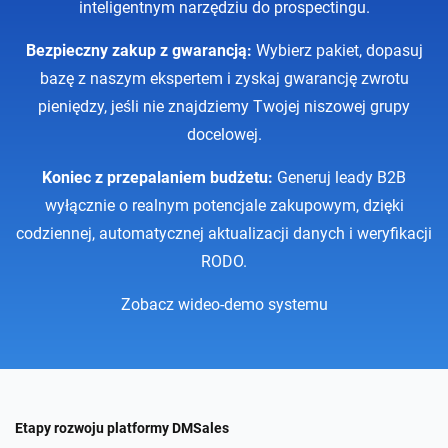
docelowej.
Koniec z przepalaniem budżetu:
Generuj leady B2B
wyłącznie o realnym potencjale zakupowym, dzięki
codziennej, automatycznej aktualizacji danych i weryfikacji
RODO.
Zobacz wideo-demo systemu
Etapy rozwoju platformy DMSales
Bądź na bieżąco i śledz nasze postępy prac w zakresie rozbudowy
systemu zgodnie z założeniami projektu finansowanego
ze środków unijnych.
Dowiedz się więcej »