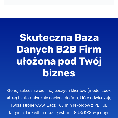
Skuteczna Baza
Danych B2B Firm
ułożona pod Twój
biznes
Klonuj sukces swoich najlepszych klientów (model Look-
alike) i automatycznie docieraj do firm, które odwiedzają
Twoją stronę www. Łącz 168 mln rekordów z PL i UE,
danymi z LinkedIna oraz rejestrami GUS/KRS w jednym
inteligentnym narzędziu do prospectingu.
Bezpieczny zakup z gwarancją:
Wybierz pakiet, dopasuj
bazę z naszym ekspertem i zyskaj gwarancję zwrotu
pieniędzy, jeśli nie znajdziemy Twojej niszowej grupy