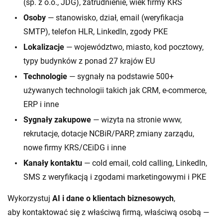
(sp. z o.o., JDG), zatrudnienie, wiek firmy KRS
Osoby
— stanowisko, dział, email (weryfikacja
SMTP), telefon HLR, LinkedIn, zgody PKE
Lokalizacje
— województwo, miasto, kod pocztowy,
typy budynków z ponad 27 krajów EU
Technologie
— sygnały na podstawie 500+
używanych technologii takich jak CRM, e-commerce,
ERP i inne
Sygnały zakupowe
— wizyta na stronie www,
rekrutacje, dotacje NCBiR/PARP, zmiany zarządu,
nowe firmy KRS/CEiDG i inne
Kanały kontaktu
— cold email, cold calling, LinkedIn,
SMS z weryfikacją i zgodami marketingowymi i PKE
Wykorzystuj
AI i dane o klientach biznesowych
,
aby kontaktować się z właściwą firmą, właściwą osobą —