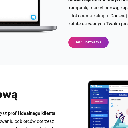
kampanię marketingową, zapr
i dokonania zakupu. Docieraj
zainteresowanych Twoim pro
Testuj bezpłatnie
ową
zysz
profil idealnego klienta
lowaniu odbiorców dotrzesz