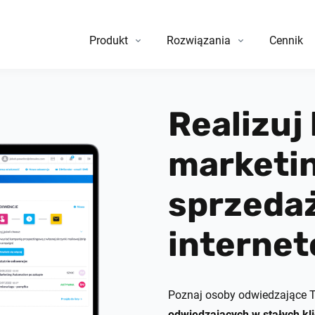
Produkt
Rozwiązania
Cennik
Realizuj
marketin
sprzedaż
interne
Poznaj osoby odwiedzające T
odwiedzających w stałych kl