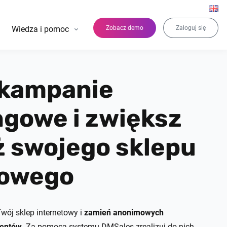
Wiedza i pomoc
Zobacz demo
Zaloguj się
 kampanie
gowe i zwiększ
 swojego sklepu
towego
wój sklep internetowy i
zamień anonimowych
ientów
. Za pomocą systemu DMSales zrealizuj do nich