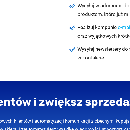
Wysyłaj wiadomości do
produktem, które już m
Realizuj kampanie
e-mai
oraz wyjątkowych krót
Wysyłaj newslettery do
w kontakcie.
ientów i zwiększ sprze
wych klientów i automatyzacji komunikacji z obecnymi kupuj
ów sklepu i zautomatyzujesz wysyłkę wiadomości, stworzysz 