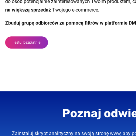
do osób potencjalnie zainteresowanych Twoim produktem, 
na większą sprzedaż
Twojego e-commerce.
Zbuduj grupę odbiorców za pomocą filtrów w platformie DMS
Testuj bezpłatnie
Poznaj odwi
Zainstaluj skrypt analityczny na swoją stronę www, aby 