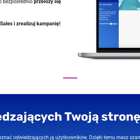
co bezpośrednio
przełoży się
ales i zrealizuj kampanię!
edzających Twoją stronę
poznać odwiedzających ją użytkowników. Dzięki temu masz szan