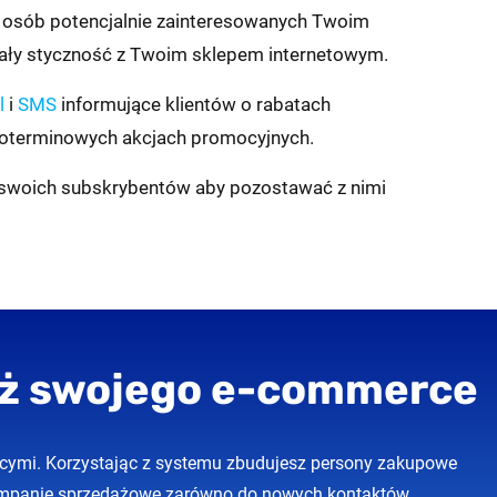
 osób potencjalnie zainteresowanych Twoim
iały styczność z Twoim sklepem internetowym.
l
i
SMS
informujące klientów o rabatach
koterminowych akcjach promocyjnych.
 swoich subskrybentów aby pozostawać z nimi
daż swojego e-commerce
ącymi. Korzystając z systemu zbudujesz persony zakupowe
kampanie sprzedażowe zarówno do nowych kontaktów,