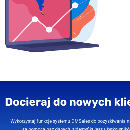
Docieraj do nowych kl
Wykorzystaj funkcje systemu DMSales do pozyskiwania no
za pomocą baz danych, zidentyfikujesz użytkownik