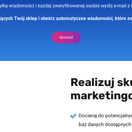
łkę wiadomości i każdej zweryfikowanej osobie wyślij e-mail 
ących Twój sklep i stwórz automatyczne wiadomości, które z
Sprawdź
Realizuj s
marketing
Docieraj do potencjalny
baz danych dostępnych