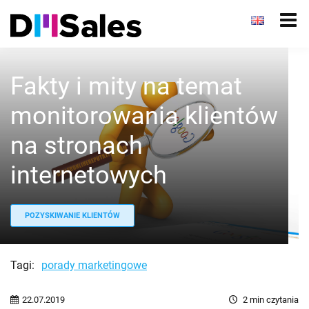
Fakty i mity na temat
monitorowania klientów
na stronach
internetowych
POZYSKIWANIE KLIENTÓW
Tagi:
porady marketingowe
22.07.2019
2
min czytania