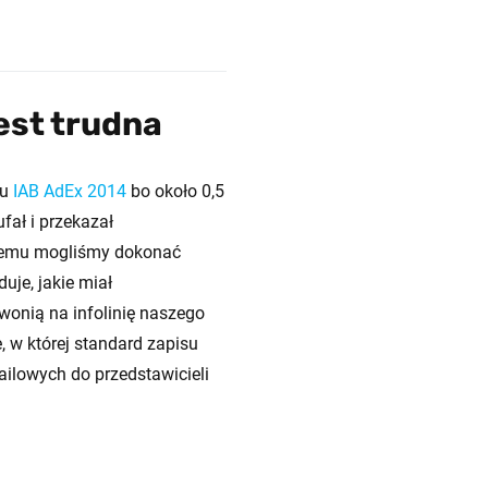
est trudna
tu
IAB AdEx 2014
bo około 0,5
fał i przekazał
 czemu mogliśmy dokonać
uje, jakie miał
wonią na infolinię naszego
, w której standard zapisu
ailowych do przedstawicieli