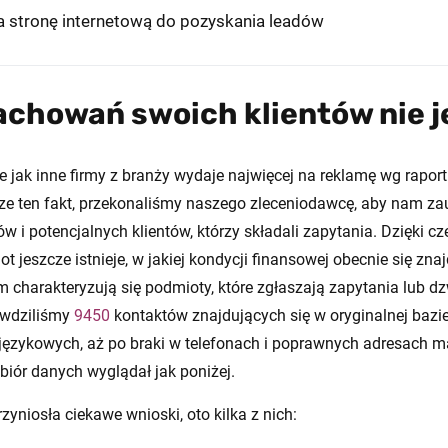
 stronę internetową do pozyskania leadów
zachowań swoich klientów nie j
 jak inne firmy z branży wydaje najwięcej na reklamę wg rapor
ze ten fakt, przekonaliśmy naszego zleceniodawcę, aby nam zau
 i potencjalnych klientów, którzy składali zapytania. Dzięki
 jeszcze istnieje, w jakiej kondycji finansowej obecnie się znajd
 charakteryzują się podmioty, które zgłaszają zapytania lub dz
awdziliśmy
9450
kontaktów znajdujących się w oryginalnej bazie
językowych, aż po braki w telefonach i poprawnych adresach m
biór danych wyglądał jak poniżej.
zyniosła ciekawe wnioski, oto kilka z nich: