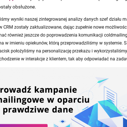
ostały obsłużone.
aliśmy wyniki naszej zintegrowanej analizy danych szef działu m
 w CRM zostały zaktualizowane, dając zupełnie nowe możliwoś
onać również jeszcze do poprowadzenia komunikacji coldmaili
ana w imieniu opiekunów, którą przeprowadziliśmy w systemie. 
acisk położyliśmy na personalizację przekazu i wykorzystaliśm
hodzenie w interakcje z klientem, tak aby odpowiadać na zadaw