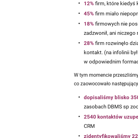
12%
firm, które kiedyś 
45%
firm miało niepopr
18%
firmowych nie posi
zadzwonił, ani niczego 
28%
firm rozwinęło dzi
kontakt. (na infolinii 
w odpowiednim formac
W tym momencie przeszliśmy
co zaowocowało następujący
dopisaliśmy blisko 3
zasobach DBMS sp zo
2540 kontaktów uzupe
CRM
zidentyfikowaliśmy 2