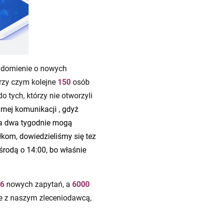
iadomienie o nowych
rzy czym kolejne
150
osób
 tych, którzy nie otworzyli
rnej komunikacji , gdyż
 na dwa tygodnie mogą
łkom, dowiedzieliśmy się tez
środą o 14:00, bo właśnie
76
nowych zapytań, a
6000
je z naszym zleceniodawcą,