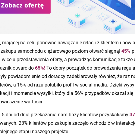
, mającej na celu ponowne nawiązanie relacji z klientem i pow
 zakupu samochodu ciężarowego poziom otwarć sięgnął
45%
p
 w celu przedstawienia oferty, a prowadząc komunikację także do
kaźnik otwarć do
65%!
To dobry początek do prowadzenia regula
rzyły powiadomienie od doradcy zadeklarowały również, że raz
rów, a 15% od razu polubiło profil w social media. Dzięki wysy
cji i momencie wysyłki, który dla 56% przypadków okazał się 
awieszenie wartości
 5 dni od dnia przekazania nam bazy klientów pozyskaliśmy
3
owanych. 28% klientów po zakupie zaczęło wchodzić w interakc
olejnego etapu naszego projektu.