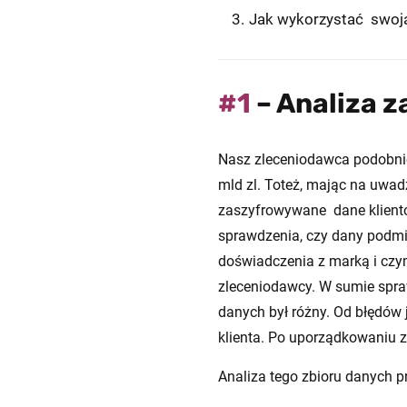
Jak wykorzystać swoja
#1
– Analiza 
Nasz zleceniodawca podobnie
mld zl. Toteż, mając na uwad
zaszyfrowywane dane klientów
sprawdzenia, czy dany podmiot
doświadczenia z marką i czym
zleceniodawcy. W sumie spr
danych był różny. Od błędów 
klienta. Po uporządkowaniu z
Analiza tego zbioru danych pr