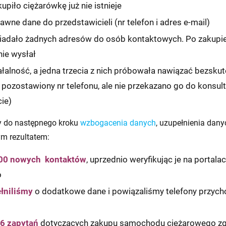
kupiło ciężarówkę już nie istnieje
awne dane do przedstawicieli (nr telefon i adres e-mail)
adało żadnych adresów do osób kontaktowych. Po zakupie n
nie wysłał
ałalność, a jedna trzecia z nich próbowała nawiązać bezsku
był pozostawiony nr telefonu, ale nie przekazano go do konsul
ie)
 do następnego kroku
wzbogacenia danych
, uzupełnienia dany
m rezultatem:
500 nowych kontaktów
, uprzednio weryfikując je na portal
o
łniliśmy
o dodatkowe dane i powiązaliśmy telefony przych
26 zapytań
dotyczących zakupu samochodu ciężarowego zg