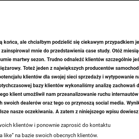
ą końca, ale chciałbym podzielić się ciekawym przypadkiem j
y zainspirował mnie do przedstawienia case study. Otóż miesi
sumie martwy sezon. Trudno odnaleźć klientów szczególnie je
ciężarowy. Toteż jeden z największych producentów samochod
potencjału klientów dla swojej sieci sprzedaży i wytypowanie
otychczasowej bazy klientów wykonaliśmy analizę zachowań 
ego klient umożliwił nam przeanalizowanie ruchu internautów 
h swoich dealerów oraz tego co przynoszą social media. Wynik
elsze nasze oczekiwania. A zatem z niniejszego wpisu dowiesz 
oich klientów i ponownie zaprosić do kontaktu
 a like” na bazie swoich obecnych klientów.