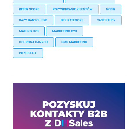
REFER SCORE
POZYSKIWANIE KLIENTÓW
NCBIR
BAZY DANYCH B2B
BEZ KATEGORII
CASE STUDY
MAILING B2B
MARKETING B2B
OCHRONA DANYCH
SMS MARKETING
POZOSTAŁE