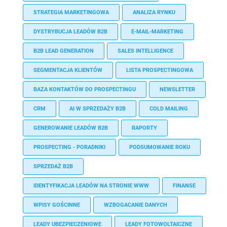
STRATEGIA MARKETINGOWA
ANALIZA RYNKU
DYSTRYBUCJA LEADÓW B2B
E-MAIL-MARKETING
B2B LEAD GENERATION
SALES INTELLIGENCE
SEGMENTACJA KLIENTÓW
LISTA PROSPECTINGOWA
BAZA KONTAKTÓW DO PROSPECTINGU
NEWSLETTER
CRM
AI W SPRZEDAŻY B2B
COLD MAILING
GENEROWANIE LEADÓW B2B
RAPORTY
PROSPECTING - PORADNIKI
PODSUMOWANIE ROKU
SPRZEDAŻ B2B
IDENTYFIKACJA LEADÓW NA STRONIE WWW
FINANSE
WPISY GOŚCINNE
WZBOGACANIE DANYCH
LEADY UBEZPIECZENIOWE
LEADY FOTOWOLTAICZNE