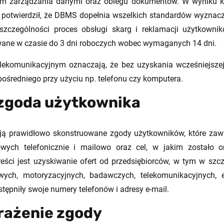
m zarządzania danymi oraz obiegu dokumentów. W wyniku kon
potwierdził, że DBMS dopełnia wszelkich standardów wyznacz
czególności proces obsługi skarg i reklamacji użytkowników
wane w czasie do 3 dni roboczych wobec wymaganych 14 dni.
lekomunikacyjnym oznaczają, że bez uzyskania wcześniejszej
ośredniego przy użyciu np. telefonu czy komputera.
zgoda użytkownika
 prawidłowo skonstruowane zgody użytkowników, które zawi
owych telefonicznie i mailowo oraz cel, w jakim zostało 
ści jest uzyskiwanie ofert od przedsiębiorców, w tym w szcze
owych, motoryzacyjnych, badawczych, telekomunikacyjnych, 
ępniły swoje numery telefonów i adresy e-mail.
ażenie zgody