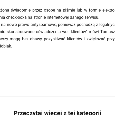
ona świadomie przez osobę na piśmie lub w formie elektronic
ia check-boxa na stronie internetowej danego serwisu.
na nowe prawo antyspamowe, ponieważ pochodzą z legalnych 
io skonstruowane oświadczenia woli klientów” mówi Tomasz D
tnerzy mogą bez obawy pozyskiwać klientów i zwiększać prz
iobiak.
Przeczytaj więcej z tej kategorii