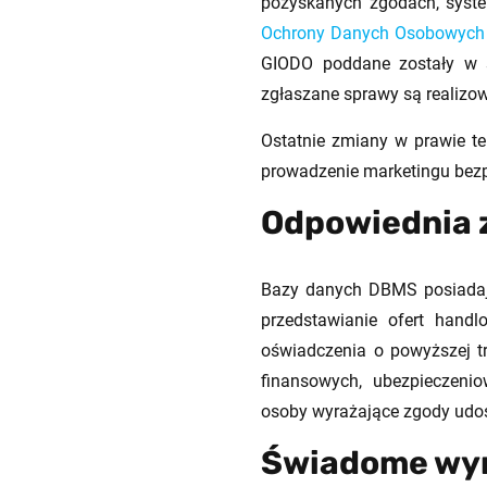
pozyskanych zgodach, syste
Ochrony Danych Osobowych
GIODO poddane zostały w sz
zgłaszane sprawy są realizo
Ostatnie zmiany w prawie te
prowadzenie marketingu bezp
Odpowiednia 
Bazy danych DBMS posiadają
przedstawianie ofert handl
oświadczenia o powyższej tre
finansowych, ubezpieczeni
osoby wyrażające zgody udost
Świadome wyr