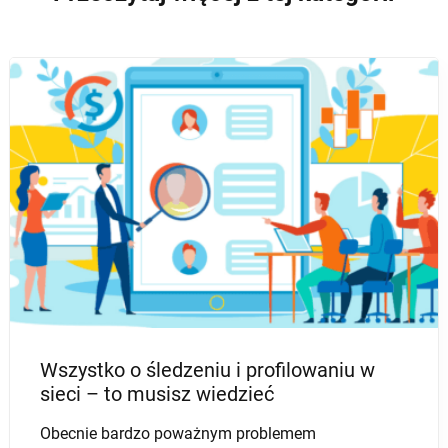
AI W SPRZEDAŻY B2B
GENEROWANIE LEADÓW B2B
PROSPECTING - PORADNIKI
BAZY DANYCH B2B
Czym są Third Party Data i jak właściwie
je wykorzystać
Dobry marketing to podstawa rozwijającego się