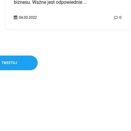
potencjalnych klientów dla swojego produktu ...
24.03.2024
0
TWEETUJ