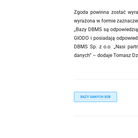
Zgoda powinna zostać wyraż
wyrażona w formie zaznaczen
„Bazy DBMS są odpowiedzią 
GIODO i posiadają odpowiedn
DBMS Sp. z o.o. „Nasi par
danych” – dodaje Tomasz Dz
BAZY DANYCH B2B