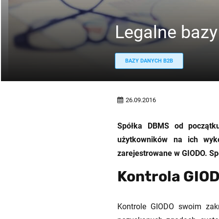
Legalne baz
BAZY DANYCH B2B
26.09.2016
Spółka DBMS od początku 
użytkowników na ich wyko
zarejestrowane w GIODO. Spó
Kontrola GIO
Kontrole GIODO swoim zakr