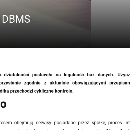
y DBMS
działalności postawiła na legalność baz danych. Użyc
rzystanie zgodnie z aktualnie obowiązującymi przepis
łka przechodzi cykliczne kontrole.
DO
esem obejmują serwisy posiadane przez spółkę, proces i