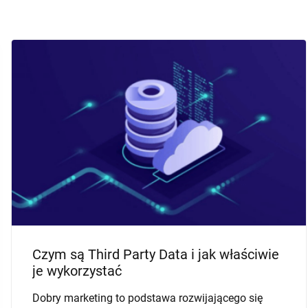
BAZY DANYCH B2B
MAILING B2B
5 kroków jak zbudować listę
prospectingową na podstawie informacji
z Map Google
Szukasz skutecznych metod pozyskiwania