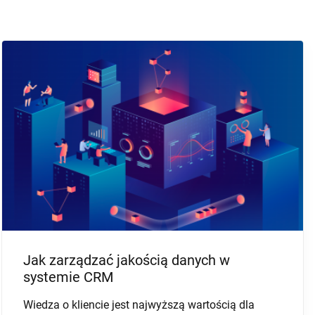
POZYSKIWANIE KLIENTÓW
BAZY DANYCH B2B
MARKETING B2B
Wszystko o śledzeniu i profilowaniu w
sieci – to musisz wiedzieć
Obecnie bardzo poważnym problemem