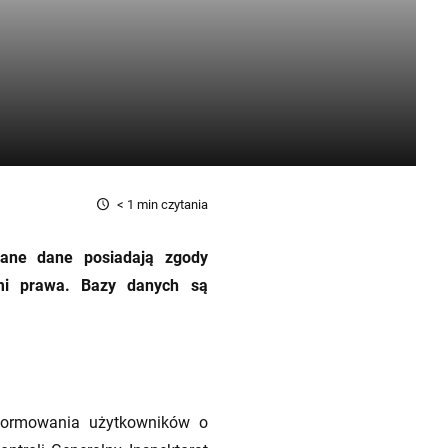
< 1
min czytania
zane dane posiadają zgody
ami prawa. Bazy danych są
nformowania użytkowników o