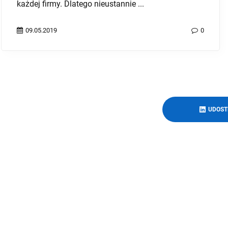
rozwijającego się internetu jest spór o prywatność.
...
04.03.2019
0
UDOST