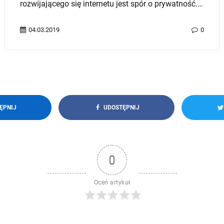
biznesu. Ważne jest odpowiednie ...
04.03.2022
0
ĘPNIJ
UDOSTĘPNIJ
0
Oceń artykuł