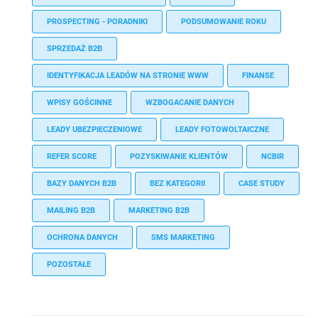
PROSPECTING - PORADNIKI
PODSUMOWANIE ROKU
SPRZEDAŻ B2B
IDENTYFIKACJA LEADÓW NA STRONIE WWW
FINANSE
WPISY GOŚCINNE
WZBOGACANIE DANYCH
LEADY UBEZPIECZENIOWE
LEADY FOTOWOLTAICZNE
REFER SCORE
POZYSKIWANIE KLIENTÓW
NCBIR
BAZY DANYCH B2B
BEZ KATEGORII
CASE STUDY
MAILING B2B
MARKETING B2B
OCHRONA DANYCH
SMS MARKETING
POZOSTAŁE