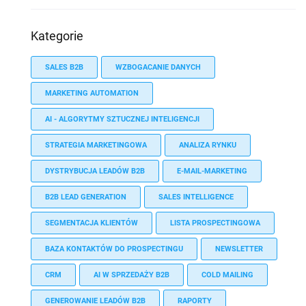
Kategorie
SALES B2B
WZBOGACANIE DANYCH
MARKETING AUTOMATION
AI - ALGORYTMY SZTUCZNEJ INTELIGENCJI
STRATEGIA MARKETINGOWA
ANALIZA RYNKU
DYSTRYBUCJA LEADÓW B2B
E-MAIL-MARKETING
B2B LEAD GENERATION
SALES INTELLIGENCE
SEGMENTACJA KLIENTÓW
LISTA PROSPECTINGOWA
BAZA KONTAKTÓW DO PROSPECTINGU
NEWSLETTER
CRM
AI W SPRZEDAŻY B2B
COLD MAILING
GENEROWANIE LEADÓW B2B
RAPORTY