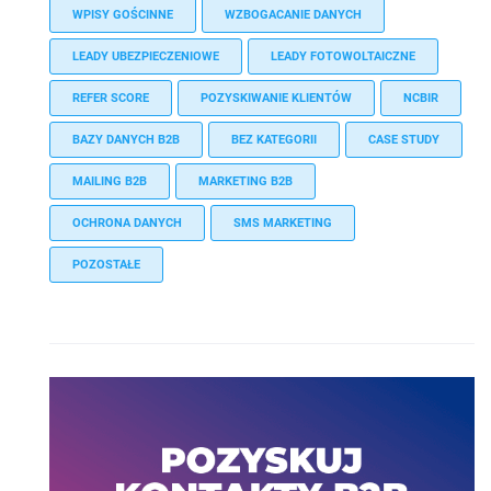
WPISY GOŚCINNE
WZBOGACANIE DANYCH
LEADY UBEZPIECZENIOWE
LEADY FOTOWOLTAICZNE
REFER SCORE
POZYSKIWANIE KLIENTÓW
NCBIR
BAZY DANYCH B2B
BEZ KATEGORII
CASE STUDY
MAILING B2B
MARKETING B2B
OCHRONA DANYCH
SMS MARKETING
POZOSTAŁE