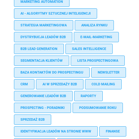
MARKETING AUTOMATION
AI - ALGORYTMY SZTUCZNEJ INTELIGENCJI
STRATEGIA MARKETINGOWA
ANALIZA RYNKU
DYSTRYBUCJA LEADÓW B2B
E-MAIL-MARKETING
B2B LEAD GENERATION
SALES INTELLIGENCE
SEGMENTACJA KLIENTÓW
LISTA PROSPECTINGOWA
BAZA KONTAKTÓW DO PROSPECTINGU
NEWSLETTER
CRM
AI W SPRZEDAŻY B2B
COLD MAILING
GENEROWANIE LEADÓW B2B
RAPORTY
PROSPECTING - PORADNIKI
PODSUMOWANIE ROKU
SPRZEDAŻ B2B
IDENTYFIKACJA LEADÓW NA STRONIE WWW
FINANSE