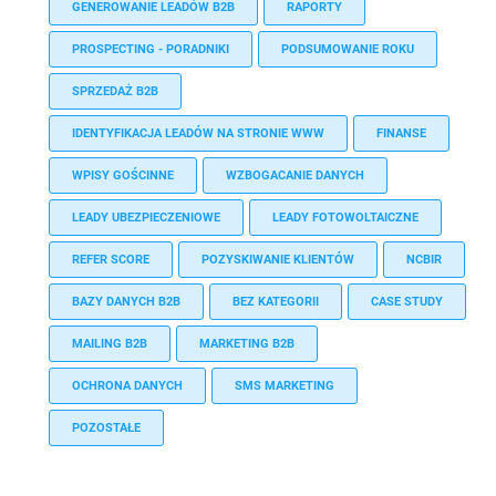
GENEROWANIE LEADÓW B2B
RAPORTY
PROSPECTING - PORADNIKI
PODSUMOWANIE ROKU
SPRZEDAŻ B2B
IDENTYFIKACJA LEADÓW NA STRONIE WWW
FINANSE
WPISY GOŚCINNE
WZBOGACANIE DANYCH
LEADY UBEZPIECZENIOWE
LEADY FOTOWOLTAICZNE
REFER SCORE
POZYSKIWANIE KLIENTÓW
NCBIR
BAZY DANYCH B2B
BEZ KATEGORII
CASE STUDY
MAILING B2B
MARKETING B2B
OCHRONA DANYCH
SMS MARKETING
POZOSTAŁE