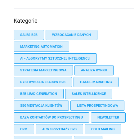
Kategorie
SALES B2B
WZBOGACANIE DANYCH
MARKETING AUTOMATION
AI - ALGORYTMY SZTUCZNEJ INTELIGENCJI
STRATEGIA MARKETINGOWA
ANALIZA RYNKU
DYSTRYBUCJA LEADÓW B2B
E-MAIL-MARKETING
B2B LEAD GENERATION
SALES INTELLIGENCE
SEGMENTACJA KLIENTÓW
LISTA PROSPECTINGOWA
BAZA KONTAKTÓW DO PROSPECTINGU
NEWSLETTER
CRM
AI W SPRZEDAŻY B2B
COLD MAILING