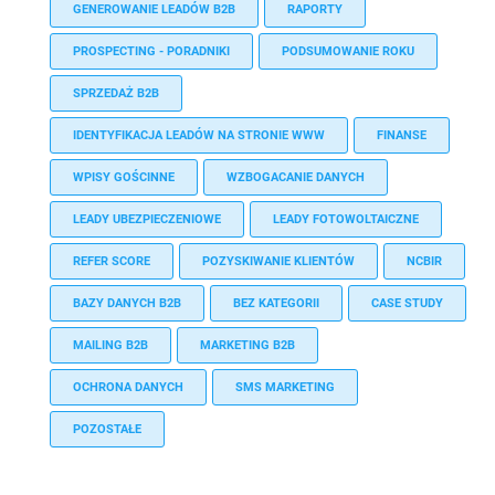
GENEROWANIE LEADÓW B2B
RAPORTY
PROSPECTING - PORADNIKI
PODSUMOWANIE ROKU
SPRZEDAŻ B2B
IDENTYFIKACJA LEADÓW NA STRONIE WWW
FINANSE
WPISY GOŚCINNE
WZBOGACANIE DANYCH
LEADY UBEZPIECZENIOWE
LEADY FOTOWOLTAICZNE
REFER SCORE
POZYSKIWANIE KLIENTÓW
NCBIR
BAZY DANYCH B2B
BEZ KATEGORII
CASE STUDY
MAILING B2B
MARKETING B2B
OCHRONA DANYCH
SMS MARKETING
POZOSTAŁE