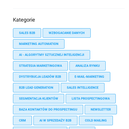
Kategorie
SALES B2B
WZBOGACANIE DANYCH
MARKETING AUTOMATION
AI - ALGORYTMY SZTUCZNEJ INTELIGENCJI
STRATEGIA MARKETINGOWA
ANALIZA RYNKU
DYSTRYBUCJA LEADÓW B2B
E-MAIL-MARKETING
B2B LEAD GENERATION
SALES INTELLIGENCE
SEGMENTACJA KLIENTÓW
LISTA PROSPECTINGOWA
BAZA KONTAKTÓW DO PROSPECTINGU
NEWSLETTER
CRM
AI W SPRZEDAŻY B2B
COLD MAILING