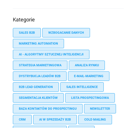
Kategorie
SALES B2B
WZBOGACANIE DANYCH
MARKETING AUTOMATION
AI - ALGORYTMY SZTUCZNEJ INTELIGENCJI
STRATEGIA MARKETINGOWA
ANALIZA RYNKU
DYSTRYBUCJA LEADÓW B2B
E-MAIL-MARKETING
B2B LEAD GENERATION
SALES INTELLIGENCE
SEGMENTACJA KLIENTÓW
LISTA PROSPECTINGOWA
BAZA KONTAKTÓW DO PROSPECTINGU
NEWSLETTER
CRM
AI W SPRZEDAŻY B2B
COLD MAILING