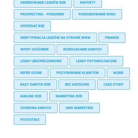
GENEROWANIE LEADÓW B2B
RAPORTY
PROSPECTING - PORADNIKI
PODSUMOWANIE ROKU
SPRZEDAŻ B2B
IDENTYFIKACJA LEADÓW NA STRONIE WWW
FINANSE
WPISY GOŚCINNE
WZBOGACANIE DANYCH
LEADY UBEZPIECZENIOWE
LEADY FOTOWOLTAICZNE
REFER SCORE
POZYSKIWANIE KLIENTÓW
NCBIR
BAZY DANYCH B2B
BEZ KATEGORII
CASE STUDY
MAILING B2B
MARKETING B2B
OCHRONA DANYCH
SMS MARKETING
POZOSTAŁE