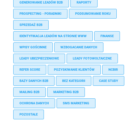
GENEROWANIE LEADÓW B2B
RAPORTY
PROSPECTING - PORADNIKI
PODSUMOWANIE ROKU
SPRZEDAŻ B2B
IDENTYFIKACJA LEADÓW NA STRONIE WWW
FINANSE
WPISY GOŚCINNE
WZBOGACANIE DANYCH
LEADY UBEZPIECZENIOWE
LEADY FOTOWOLTAICZNE
REFER SCORE
POZYSKIWANIE KLIENTÓW
NCBIR
BAZY DANYCH B2B
BEZ KATEGORII
CASE STUDY
MAILING B2B
MARKETING B2B
OCHRONA DANYCH
SMS MARKETING
POZOSTAŁE