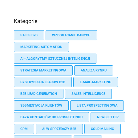
Kategorie
SALES B2B
WZBOGACANIE DANYCH
MARKETING AUTOMATION
AI - ALGORYTMY SZTUCZNEJ INTELIGENCJI
STRATEGIA MARKETINGOWA
ANALIZA RYNKU
DYSTRYBUCJA LEADÓW B2B
E-MAIL-MARKETING
B2B LEAD GENERATION
SALES INTELLIGENCE
SEGMENTACJA KLIENTÓW
LISTA PROSPECTINGOWA
BAZA KONTAKTÓW DO PROSPECTINGU
NEWSLETTER
CRM
AI W SPRZEDAŻY B2B
COLD MAILING