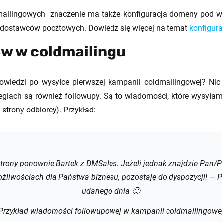
ailingowych znaczenie ma także konfiguracja domeny pod wy
 dostawców pocztowych. Dowiedz się więcej na temat
konfigur
ów w coldmailingu
owiedzi po wysyłce pierwszej kampanii coldmailingowej? Ni
giach są również followupy. Są to wiadomości, które wysyłamy
strony odbiorcy). Przykład:
 strony ponownie Bartek z DMSales. Jeżeli jednak znajdzie Pan/P
liwościach dla Państwa biznesu, pozostaję do dyspozycji! — 
udanego dnia 🙂
Przykład wiadomości followupowej w kampanii coldmailingowe