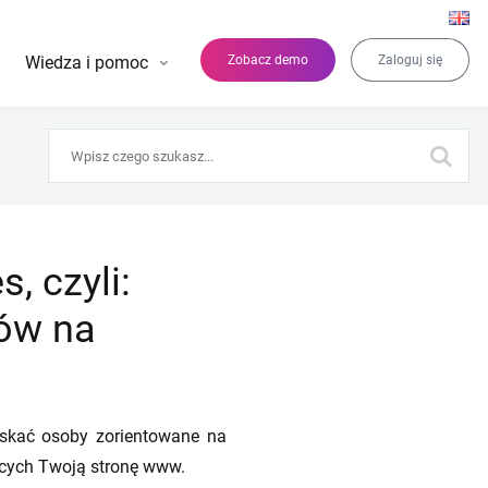
Wiedza i pomoc
Zobacz demo
Zaloguj się
 czyli:
ków na
yskać osoby zorientowane na
ących Twoją stronę www.