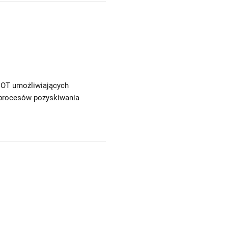
 IOT umożliwiających
 procesów pozyskiwania