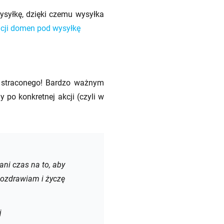
syłkę, dzięki czemu wysyłka
acji domen pod wysyłkę
c straconego! Bardzo ważnym
 po konkretnej akcji (czyli w
ani czas na to, aby
Pozdrawiam i życzę
j