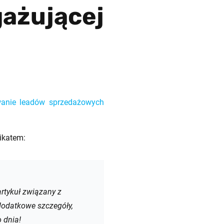
ażującej
wanie leadów sprzedażowych
ikatem:
artykuł związany z
odatkowe szczegóły,
 dnia!