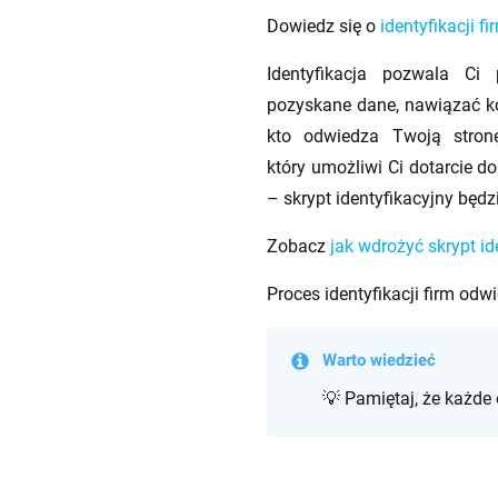
Dowiedz się o
identyfikacji 
I
dentyfikacja
pozwala Ci 
pozyskane
dane, nawiązać
ko
kto odwiedza Twoją stronę
który umożliwi Ci dotarcie d
– skrypt identyfikacyjny bę
Zobacz
jak wdrożyć skrypt id
Proces identyfikacji firm od
Warto wiedzieć
💡 Pamiętaj, że każde