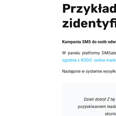
Przykła
zidentyf
Kampania SMS do osób odwie
W panelu platformy DMSales
zgodnie z RODO: online mark
Następnie w systemie wysy
Dzień dobry!
Z te
pozyskiwaniem lead
skont