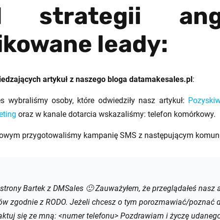
d strategii ang
ikowane leady:
dzających artykuł z naszego bloga datamakesales.pl
:
 wybraliśmy osoby, które odwiedziły nasz artykuł:
Pozyski
eting
oraz w kanale dotarcia wskazaliśmy: telefon komórkowy.
łkowym przygotowaliśmy kampanię SMS z następującym komun
j strony Bartek z DMSales 🙂 Zauważyłem, że przeglądałeś nasz 
ów zgodnie z RODO. Jeżeli chcesz o tym porozmawiać/poznać d
aktuj się ze mną: <numer telefonu>
Pozdrawiam i życzę udanego