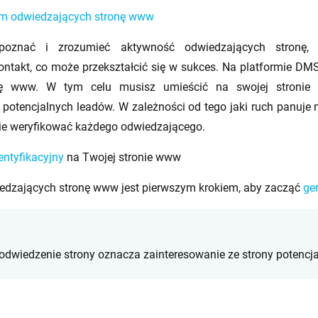
firm odwiedzających stronę www
poznać
i zrozumieć aktywność
odwiedzających
stronę
,
ntakt, co może przekształcić się w
sukces.
Na platformie
DMS
 www. W tym celu musisz umieścić na swojej stronie na
o potencjalnych
leadów
. W zależności od tego jaki ruch panuje 
dzie weryfikować każdego odwiedzającego.
entyfikacyjny
na Twojej stronie www
wiedzających stronę www jest pierwszym krokiem, aby zacząć
ge
 odwiedzenie strony oznacza zainteresowanie ze strony potencja