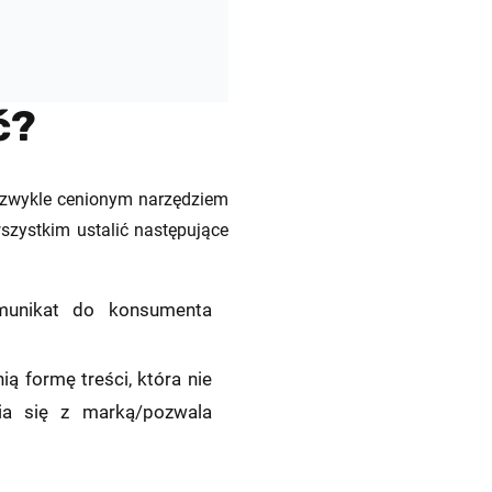
ć?
iezwykle cenionym narzędziem
zystkim ustalić następujące
munikat do konsumenta
 formę treści, która nie
ia się z marką/pozwala