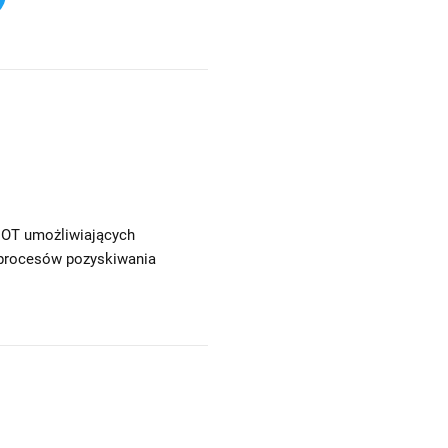
 IOT umożliwiających
 procesów pozyskiwania