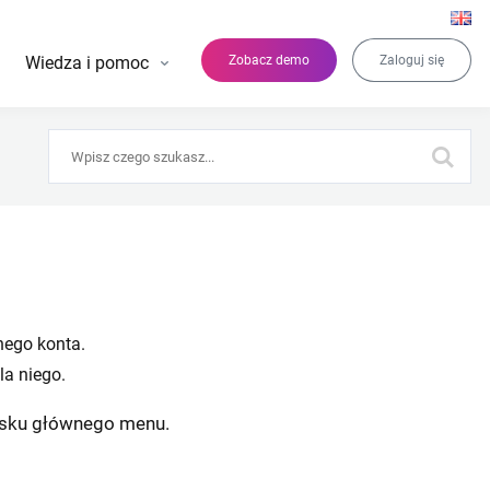
Wiedza i pomoc
Zobacz demo
Zaloguj się
nego konta.
la niego.
pasku głównego menu.