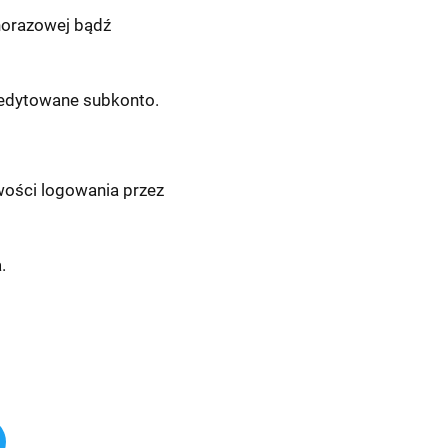
norazowej bądź
ć edytowane subkonto.
wości logowania przez
.