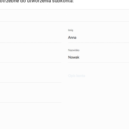
otrzebne do utworzenia subkonta: