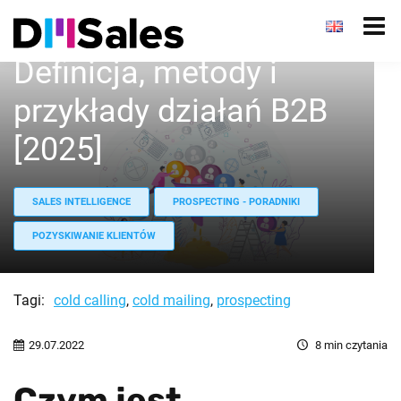
Czym jest prospecting?
Definicja, metody i
przykłady działań B2B
[2025]
SALES INTELLIGENCE
PROSPECTING - PORADNIKI
POZYSKIWANIE KLIENTÓW
Tagi:
cold calling
,
cold mailing
,
prospecting
29.07.2022
8
min czytania
Czym jest