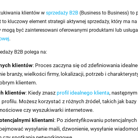
ukiwania klientów w
sprzedaży B2B
(Business to Business) to
st to kluczowy element strategii aktywnej sprzedaży, który ma na
rzy mogą być zainteresowani oferowanymi produktami lub usług
towej
.
edaży B2B polega na:
lnych klientów
: Proces zaczyna się od zdefiniowania idealne
ie branży, wielkości firmy, lokalizacji, potrzeb i charakteryst
dobrym klientem.
ch klientów
: Kiedy znasz
profil idealnego klienta
, następnym 
 profilu. Możesz korzystać z różnych źródeł, takich jak bazy
nościowe czy wyszukiwarki internetowe.
otencjalnymi klientami
: Po zidentyfikowaniu potencjalnych
obejmować wysyłanie maili, dzwonienie, wysyłanie wiadomośc
 czy spotkania networkingowe.