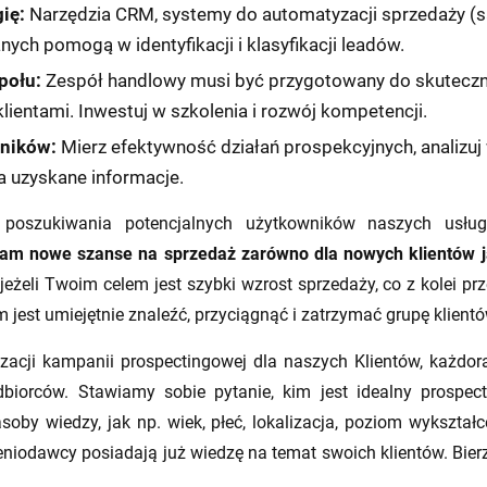
ię:
Narzędzia CRM, systemy do automatyzacji sprzedaży (sal
ych pomogą w identyfikacji i klasyfikacji leadów.
połu:
Zespół handlowy musi być przygotowany do skutecz
lientami. Inwestuj w szkolenia i rozwój kompetencji.
yników:
Mierz efektywność działań prospekcyjnych, analizuj 
a uzyskane informacje.
m poszukiwania potencjalnych użytkowników naszych usłu
am nowe szanse na sprzedaż zarówno dla nowych klientów jak
eżeli Twoim celem jest szybki wzrost sprzedaży, co z kolei prz
jest umiejętnie znaleźć, przyciągnąć i zatrzymać grupę klientó
izacji kampanii prospectingowej dla naszych Klientów, każdo
dbiorców. Stawiamy sobie pytanie, kim jest idealny
prospect
by wiedzy, jak np. wiek, płeć, lokalizacja, poziom wykształc
eceniodawcy posiadają już wiedzę na temat swoich klientów. Bie