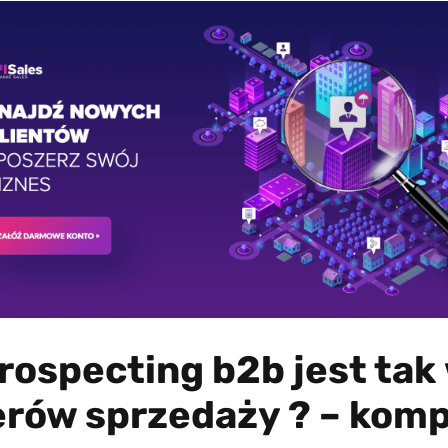
rospecting b2b jest tak
rów sprzedaży ? – komp