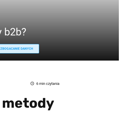
y b2b?
ZBOGACANIE DANYCH
6
min czytania
o metody