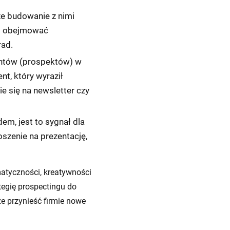
kże budowanie z nimi
 to obejmować
rad.
ientów (prospektów) w
nt, który wyraził
e się na newsletter czy
adem, jest to sygnał dla
oszenie na prezentację,
atyczności, kreatywności
tegię prospectingu do
e przynieść firmie nowe