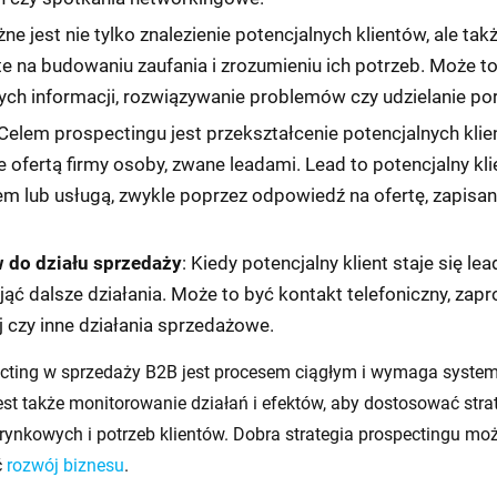
żne jest nie tylko znalezienie potencjalnych klientów, ale ta
arte na budowaniu zaufania i zrozumieniu ich potrzeb. Może
ch informacji, rozwiązywanie problemów czy udzielanie po
 Celem prospectingu jest przekształcenie potencjalnych kl
ofertą firmy osoby, zwane leadami. Lead to potencjalny klie
m lub usługą, zwykle poprzez odpowiedź na ofertę, zapisani
 do działu sprzedaży
: Kiedy potencjalny klient staje się le
jąć dalsze działania. Może to być kontakt telefoniczny, zapr
j czy inne działania sprzedażowe.
cting w sprzedaży B2B jest procesem ciągłym i wymaga system
est także monitorowanie działań i efektów, aby dostosować stra
ynkowych i potrzeb klientów. Dobra strategia prospectingu moż
ć
rozwój biznesu
.