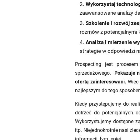
Wykorzystaj technolog
zaawansowane analizy dan
Szkolenie i rozwój zes
rozmów z potencjalnymi k
Analiza i mierzenie w
strategie w odpowiedzi n
Prospecting jest procese
sprzedażowego.
Pokazuje n
ofertą zainteresowani.
Więc j
najlepszym do tego sposobem 
Kiedy przystępujemy do real
dotrzeć do potencjalnych o
Wykorzystujemy dostępne zaso
itp. Niejednokrotnie nasi zl
informacji, tym lepiej.