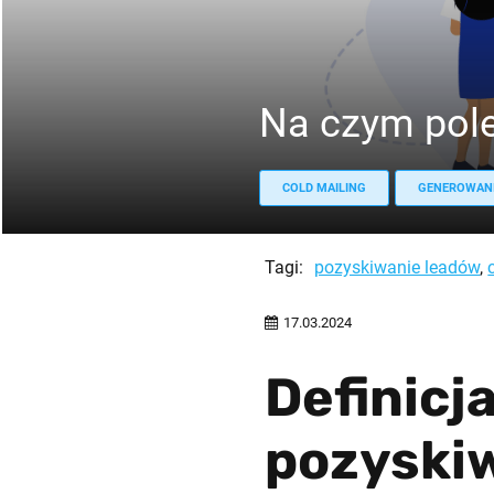
Na czym pole
COLD MAILING
GENEROWANI
Tagi:
pozyskiwanie leadów
,
17.03.2024
Definicj
pozyski