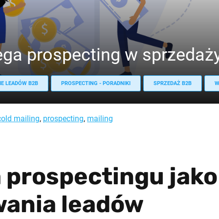
ga prospecting w sprzedaż
E LEADÓW B2B
PROSPECTING - PORADNIKI
SPRZEDAŻ B2B
W
cold mailing
,
prospecting
,
mailing
a prospectingu jak
wania leadów