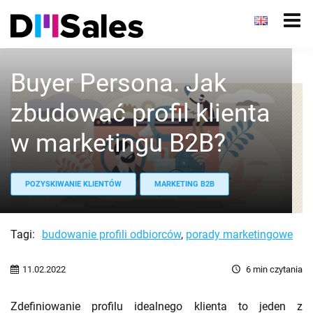
Buyer Persona. Jak
zbudować profil klienta
w marketingu B2B?
POZYSKIWANIE KLIENTÓW
MARKETING B2B
Tagi:
budowanie profili odbiorców
,
porady marketingowe
11.02.2022
6
min czytania
Zdefiniowanie profilu idealnego klienta to jeden z