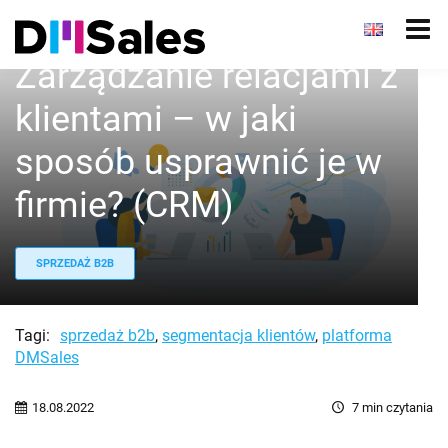
Zarządzanie relacjami z
klientami – w jaki
sposób usprawnić je w
firmie? (CRM)
SPRZEDAŻ B2B
Tagi:
sprzedaż b2b
,
segmentacja klientów
,
platforma
DMSales
18.08.2022
7
min czytania