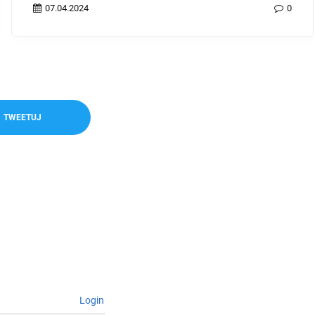
21.06.2026
0
TWEETUJ
Login