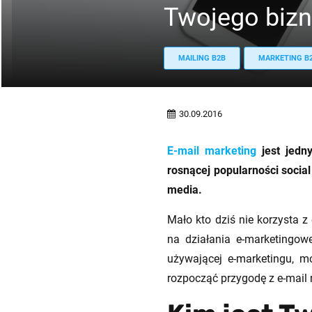
Twojego biz
MAILING B2B
MARKETING B
30.09.2016
E-mail marketing
jest jedn
rosnącej popularności social 
media.
Mało kto dziś nie korzysta 
na działania e-marketingowe
używającej e-marketingu, m
rozpocząć przygodę z e-mail