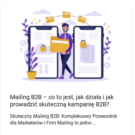
GENEROWANIE LEADÓW B2B
SPRZEDAŻ B2B
MARKETING B2B
Prospecting w sprzedaży B2B w 2025 –
poradnik dla Handlowców
Czym jest skuteczny prospecting w sprzedaży b2b i
jak zmienił się w 2025 roku? ...