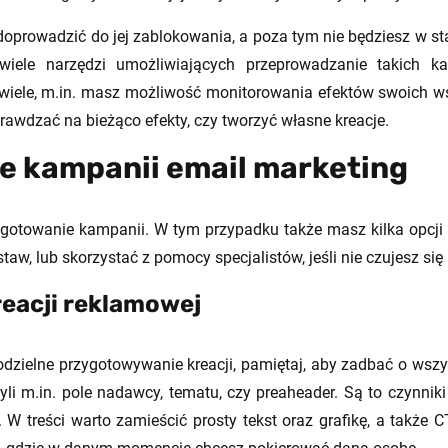
oprowadzić do jej zablokowania, a poza tym nie będziesz w st
e wiele narzędzi umożliwiających przeprowadzanie takich k
 wiele, m.in. masz możliwość monitorowania efektów swoich 
awdzać na bieżąco efekty, czy tworzyć własne kreacje.
e kampanii email marketing
ygotowanie kampanii. W tym przypadku także masz kilka opcji
aw, lub skorzystać z pomocy specjalistów, jeśli nie czujesz się 
eacji reklamowej
dzielne przygotowywanie kreacji, pamiętaj, aby zadbać o wsz
li m.in. pole nadawcy, tematu, czy preaheader. Są to czynnik
W treści warto zamieścić prosty tekst oraz grafikę, a także C