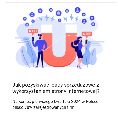
STRATEGIA MARKETINGOWA
ANALIZA RYNKU
SEGMENTACJA KLIENTÓW
MARKETING B2B
Bazy danych B2C w marketing
automation — segmentacja i scenariusze
kampanii
Marketing automation bez dobrych danych
wejściowych to system, który podejmuje ...