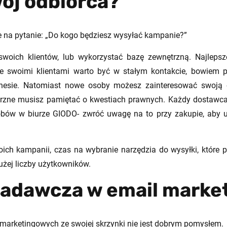
wój odbiorca?
 na pytanie: „Do kogo będziesz wysyłać kampanie?”
woich klientów, lub wykorzystać bazę zewnętrzną. Najlepsze 
 swoimi klientami warto być w stałym kontakcie, bowiem prz
nesie. Natomiast nowe osoby możesz zainteresować swoją of
trzne musisz pamiętać o kwestiach prawnych. Każdy dostawca
obów w biurze GIODO- zwróć uwagę na to przy zakupie, aby u
ch kampanii, czas na wybranie narzędzia do wysyłki, które p
użej liczby użytkowników.
adawcza w email marke
marketingowych ze swojej skrzynki nie jest dobrym pomysłem.