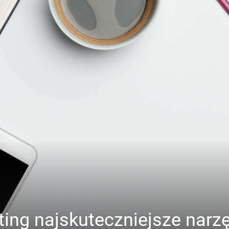
ting najskuteczniejsze narzę