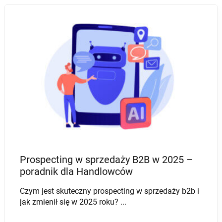
POZYSKIWANIE KLIENTÓW
MAILING B2B
Jak pozyskiwać leady sprzedażowe z
wykorzystaniem strony internetowej?
Na koniec pierwszego kwartału 2024 w Polsce
blisko 78% zarejestrowanych firm ...