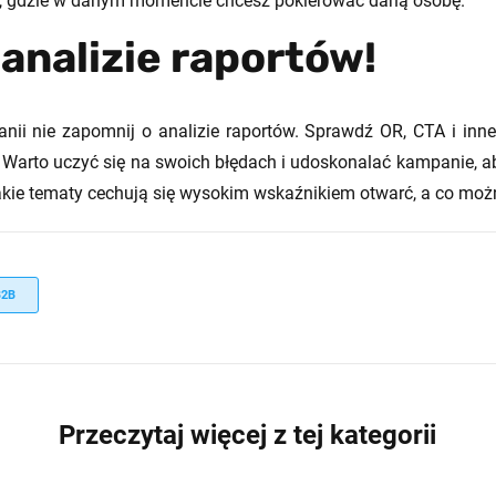
ca, gdzie w danym momencie chcesz pokierować daną osobę.
 analizie raportów!
nii nie zapomnij o analizie raportów. Sprawdź OR, CTA i in
Warto uczyć się na swoich błędach i udoskonalać kampanie, aby
jakie tematy cechują się wysokim wskaźnikiem otwarć, a co moż
B2B
Przeczytaj więcej z tej kategorii