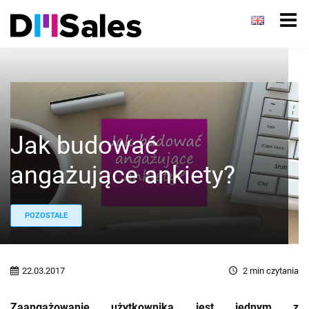
Jak budować
angażujące ankiety?
POZOSTAŁE
22.03.2017
2
min czytania
Zaangażowanie użytkownika jest jednym z