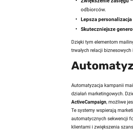
Zwiększenie zasięgu
–
odbiorców.
Lepsza personalizacja
Skuteczniejsze gener
Dzięki tym elementom mailin
trwałych relacji biznesowyc
Automatyz
Automatyzacja kampanii mail
działań marketingowych. Dzi
ActiveCampaign
, możliwe j
Te systemy wspierają market
automatycznych sekwencji fo
klientami i zwiększenia sza