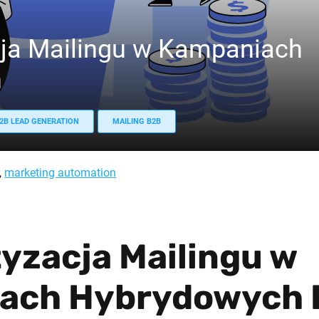
ja Mailingu w Kampaniach
h
2B LEAD GENERATION
MAILING B2B
,
marketing automation
yzacja Mailingu w
ach Hybrydowych