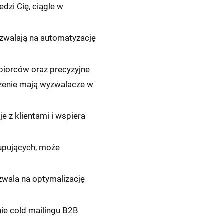
dzi Cię, ciągle w
ozwalają na automatyzację
biorców oraz precyzyjne
czenie mają wyzwalacze w
e z klientami i wspiera
upujących, może
zwala na optymalizację
ie cold mailingu B2B