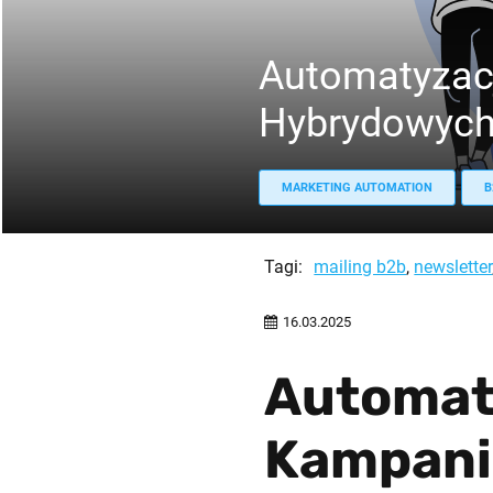
Automatyzac
Hybrydowyc
MARKETING AUTOMATION
B
Tagi:
mailing b2b
,
newsletter
16.03.2025
Automat
Kampani