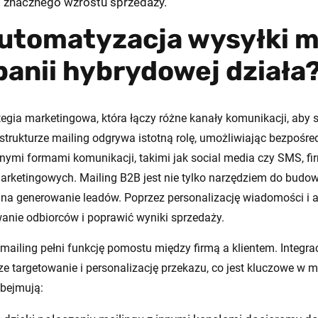
o znacznego wzrostu sprzedaży.
utomatyzacja wysyłki ma
anii hybrydowej działa
gia marketingowa, która łączy różne kanały komunikacji, aby s
 strukturze mailing odgrywa istotną rolę, umożliwiając bezpośre
 innymi formami komunikacji, takimi jak social media czy SMS, 
rketingowych. Mailing B2B jest nie tylko narzędziem do budowan
a generowanie leadów. Poprzez personalizację wiadomości i a
nie odbiorców i poprawić wyniki sprzedaży.
iling pełni funkcję pomostu między firmą a klientem. Integra
e targetowanie i personalizację przekazu, co jest kluczowe w m
obejmują: