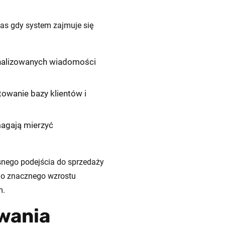
zas gdy system zajmuje się
onalizowanych wiadomości
owanie bazy klientów i
magają mierzyć
nego podejścia do sprzedaży
 do znacznego wzrostu
m.
owania