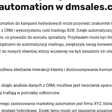
 automation w dmsales.
mation do kampanii hybrydowych może przynieść znakomite re
 z CRM i wykorzystaniu cold mailingu B2B. Dzięki automatyzacj
, co prowadzi do wzrostu sprzedaży. Przykładem może być firm
zędziami do automatyzacji mailingu, zwiększyła swoją konwers
ć do nowych klientów, którzy wcześniej nie byli świadomi ich of
żliwia śledzenie interakcji klienta i dostosowywanie komun
 dzięki analizie danych z CRM, możliwe jest tworzenie sper
j trafiają w potrzeby odbiorców.
nego zastosowania marketing automation jest firma XYZ, któr
 strategii hybrydowej. Dzięki temu mogli oni regularnie angaż