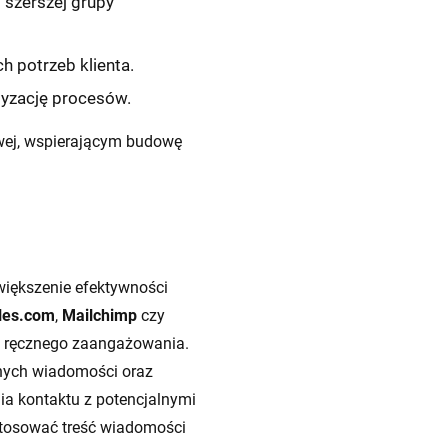
 szerszej grupy
h potrzeb klienta.
tyzację procesów.
wej, wspierającym budowę
większenie efektywności
les.com
,
Mailchimp
czy
ły ręcznego zaangażowania.
anych wiadomości oraz
ia kontaktu z potencjalnymi
ostosować treść wiadomości