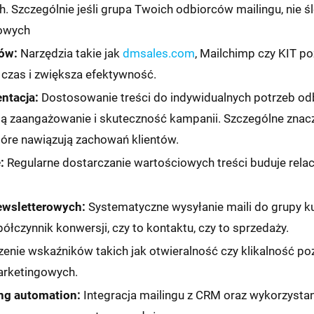
 Szczególnie jeśli grupa Twoich odbiorców mailingu, nie śle
owych
ów:
Narzędzia takie jak
dmsales.com
, Mailchimp czy KIT p
 czas i zwiększa efektywność.
ntacja:
Dostosowanie treści do indywidualnych potrzeb od
ją zaangażowanie i skuteczność kampanii. Szczególne zna
które nawiązują zachowań klientów.
:
Regularne dostarczanie wartościowych treści buduje relacj
ewsletterowych:
Systematyczne wysyłanie maili do grupy k
łczynnik konwersji, czy to kontaktu, czy to sprzedaży.
enie wskaźników takich jak otwieralność czy klikalność po
arketingowych.
ng automation:
Integracja mailingu z CRM oraz wykorzystan