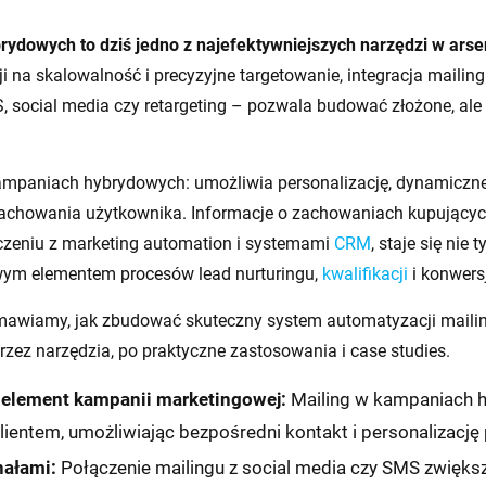
ydowych to dziś jedno z najefektywniejszych narzędzi w arse
i na skalowalność i precyzyjne targetowanie, integracja mailin
, social media czy retargeting – pozwala budować złożone, ale 
mpaniach hybrydowych: umożliwia personalizację, dynamiczne
achowania użytkownika. Informacje o zachowaniach kupującyc
ączeniu z marketing automation i systemami
CRM
, staje się nie
wym elementem procesów lead nurturingu,
kwalifikacji
i konwersj
mawiamy, jak zbudować skuteczny system automatyzacji mail
rzez narzędzia, po praktyczne zastosowania i case studies.
 element kampanii marketingowej:
Mailing w kampaniach h
lientem, umożliwiając bezpośredni kontakt i personalizację
nałami:
Połączenie mailingu z social media czy SMS zwięks