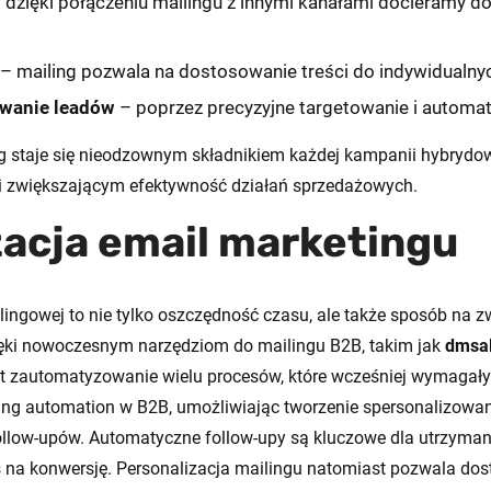
 dzięki połączeniu mailingu z innymi kanałami docieramy do
– mailing pozwala na dostosowanie treści do indywidualnyc
owanie leadów
– poprzez precyzyjne targetowanie i automa
g staje się nieodzownym składnikiem każdej kampanii hybrydo
h i zwiększającym efektywność działań sprzedażowych.
acja email marketingu
ingowej to nie tylko oszczędność czasu, ale także sposób na z
ęki nowoczesnym narzędziom do mailingu B2B, takim jak
dmsa
est zautomatyzowanie wielu procesów, które wcześniej wymaga
ing automation w B2B, umożliwiając tworzenie spersonalizow
llow-upów. Automatyczne follow-upy są kluczowe dla utrzyman
ns na konwersję. Personalizacja mailingu natomiast pozwala d