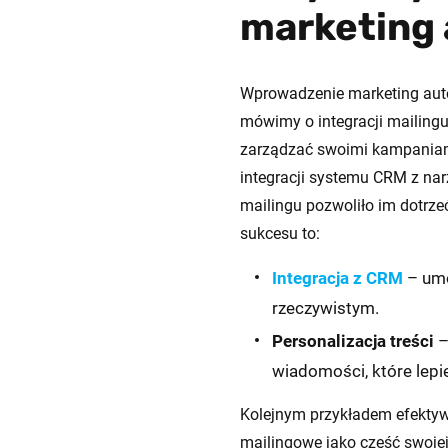
marketing
Wprowadzenie marketing auto
mówimy o integracji mailingu
zarządzać swoimi kampaniami
integracji systemu CRM z nar
mailingu pozwoliło im dotrze
sukcesu to:
Integracja z CRM
– umo
rzeczywistym.
Personalizacja treści
–
wiadomości, które lepie
Kolejnym przykładem efektyw
mailingowe jako część swojej