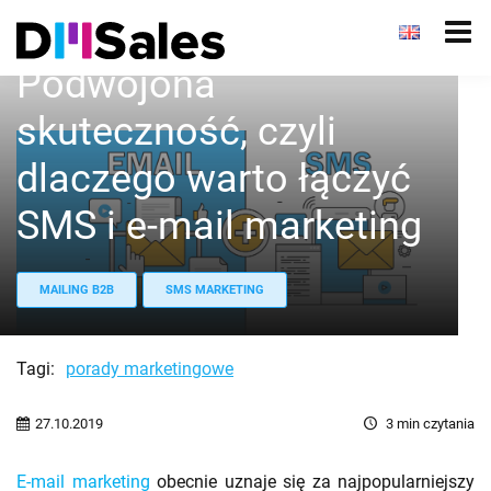
Podwojona
skuteczność, czyli
dlaczego warto łączyć
SMS i e-mail marketing
MAILING B2B
SMS MARKETING
Tagi:
porady marketingowe
27.10.2019
3
min czytania
E-mail marketing
obecnie uznaje się za najpopularniejszy