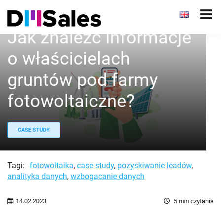
Jak znaleźć informacje
o właścicielach
gruntów pod farmy
fotowoltaiczne?
CASE STUDY
Tagi:
fotowoltaika
,
case study
,
pozyskiwanie leadów
,
analityka danych
,
wzbogacanie danych
14.02.2023
5
min czytania